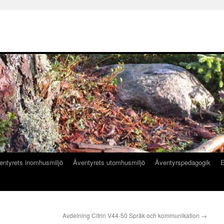
entyrets inomhusmiljö
Äventyrets utomhusmiljö
Äventyrspedagogik
E
Avdelning Citrin V44-50 Språk och kommunikation
→