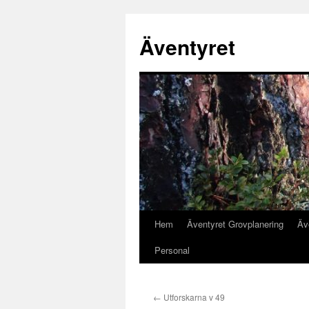
Äventyret
Hem
Äventyret Grovplanering
Äv
Hoppa
Personal
till
innehåll
←
Utforskarna v 49