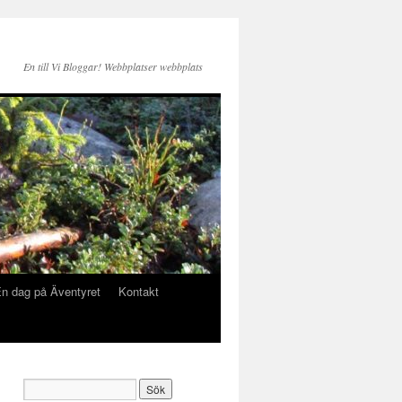
En till Vi Bloggar! Webbplatser webbplats
n dag på Äventyret
Kontakt