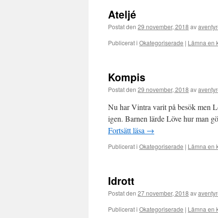
Ateljé
Postat den
29 november, 2018
av
aventyr
Publicerat i
Okategoriserade
|
Lämna en 
Kompis
Postat den
29 november, 2018
av
aventyr
Nu har Vintra varit på besök men Lö
igen. Barnen lärde Löve hur man gör f
Fortsätt läsa
→
Publicerat i
Okategoriserade
|
Lämna en 
Idrott
Postat den
27 november, 2018
av
aventyr
Publicerat i
Okategoriserade
|
Lämna en 