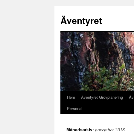
Äventyret
Hem
Äventyret Grovplanering
Äv
Hoppa
Personal
till
innehåll
november 2018
Månadsarkiv: