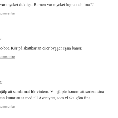
e var mycket duktiga. Barnen var mycket lugna och fina??.
kommentar
et
e-bot. Kör på skattkartan eller bygger egna banor.
kommentar
et
älp att samla mat för vintern. Vi hjälpte honom att sortera sina
ven kottar att ta med till Äventyret, som vi ska göra fina,
kommentar