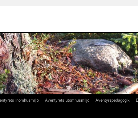
entyrets inomhusmiljö
Äventyrets utomhusmiljö
Äventyrspedagogik
E