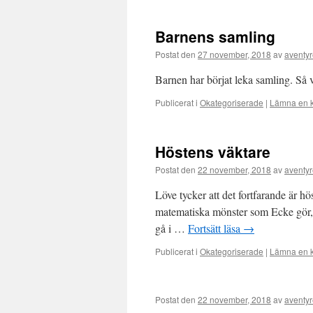
Barnens samling
Postat den
27 november, 2018
av
aventyr
Barnen har börjat leka samling. Så 
Publicerat i
Okategoriserade
|
Lämna en 
Höstens väktare
Postat den
22 november, 2018
av
aventyr
Löve tycker att det fortfarande är hös
matematiska mönster som Ecke gör, d
gå i …
Fortsätt läsa
→
Publicerat i
Okategoriserade
|
Lämna en 
Postat den
22 november, 2018
av
aventyr