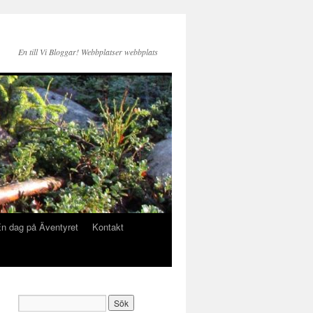
En till Vi Bloggar! Webbplatser webbplats
n dag på Äventyret
Kontakt