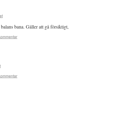
et
balans bana. Gäller att gå försiktigt,
kommentar
t
kommentar