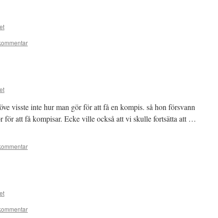
et
kommentar
et
ve visste inte hur man gör för att få en kompis. så hon försvann
ör att få kompisar. Ecke ville också att vi skulle fortsätta att …
kommentar
et
kommentar