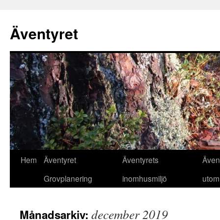
Äventyret
Hoppa
Hem
Äventyret
Äventyrets
Även
till
Grovplanering
inomhusmiljö
utom
innehåll
december 2019
Månadsarkiv: