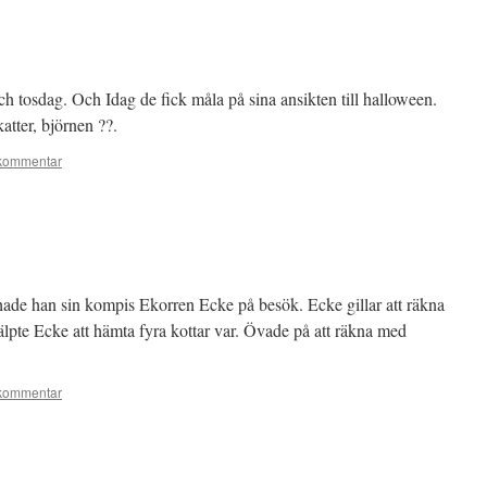
h tosdag. Och Idag de fick måla på sina ansikten till halloween.
atter, björnen ??.
kommentar
hade han sin kompis Ekorren Ecke på besök. Ecke gillar att räkna
älpte Ecke att hämta fyra kottar var. Övade på att räkna med
kommentar