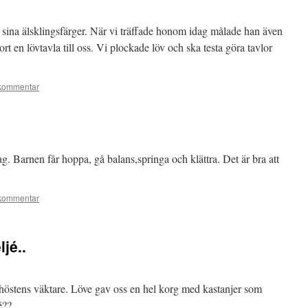
i sina älsklingsfärger. När vi träffade honom idag målade han även
t en lövtavla till oss. Vi plockade löv och ska testa göra tavlor
kommentar
ag. Barnen får hoppa, gå balans,springa och klättra. Det är bra att
kommentar
ljé..
r höstens väktare. Löve gav oss en hel korg med kastanjer som
é??