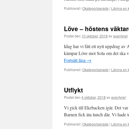
Publicerat i
Okategoriserade
|
Lämna en 
Löve – höstens väktar
Postat den
10 oktober, 2018
av
aventyret
Idag har vi fått ett nytt uppdrag av
kämpar Löve mot Sola om det ska va
Fortsätt läsa
→
Publicerat i
Okategoriserade
|
Lämna en 
Utflykt
Postat den
4 oktober, 2018
av
aventyret
Vi gick till Ekebacken igår. Det va
Barnen fick äta lunch där. Vi hade 
Publicerat i
Okategoriserade
|
Lämna en 