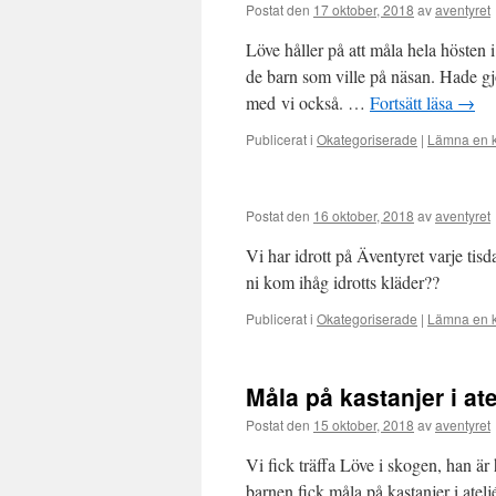
Postat den
17 oktober, 2018
av
aventyret
Löve håller på att måla hela hösten 
de barn som ville på näsan. Hade gjor
med vi också. …
Fortsätt läsa
→
Publicerat i
Okategoriserade
|
Lämna en 
Postat den
16 oktober, 2018
av
aventyret
Vi har idrott på Äventyret varje tisd
ni kom ihåg idrotts kläder??
Publicerat i
Okategoriserade
|
Lämna en 
Måla på kastanjer i ate
Postat den
15 oktober, 2018
av
aventyret
Vi fick träffa Löve i skogen, han ä
barnen fick måla på kastanjer i atelj