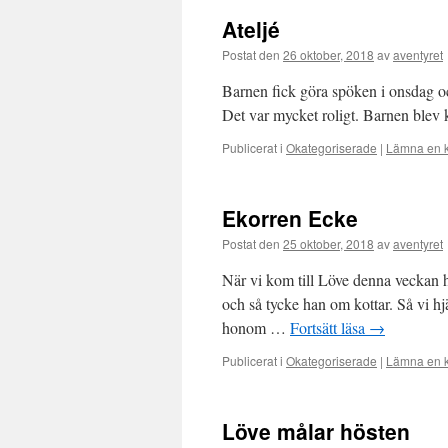
Ateljé
Postat den
26 oktober, 2018
av
aventyret
Barnen fick göra spöken i onsdag oc
Det var mycket roligt. Barnen blev k
Publicerat i
Okategoriserade
|
Lämna en 
Ekorren Ecke
Postat den
25 oktober, 2018
av
aventyret
När vi kom till Löve denna veckan 
och så tycke han om kottar. Så vi hj
honom …
Fortsätt läsa
→
Publicerat i
Okategoriserade
|
Lämna en 
Löve målar hösten