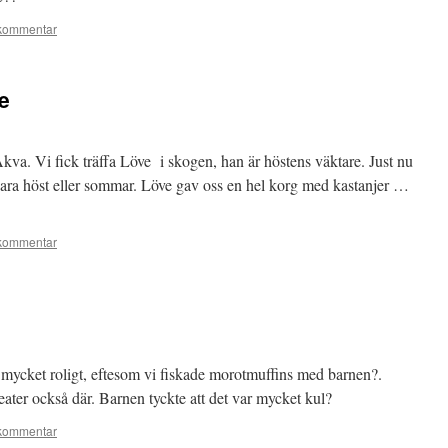
kommentar
e
 Akva. Vi fick träffa Löve i skogen, han är höstens väktare. Just nu
ra höst eller sommar. Löve gav oss en hel korg med kastanjer …
kommentar
r mycket roligt, eftesom vi fiskade morotmuffins med barnen?.
teater också där. Barnen tyckte att det var mycket kul?
kommentar