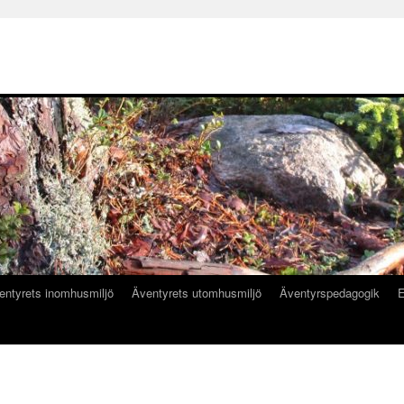
entyrets inomhusmiljö
Äventyrets utomhusmiljö
Äventyrspedagogik
E