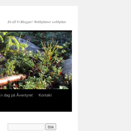
En till Vi Bloggar! Webbplatser webbplats
n dag på Äventyret
Kontakt