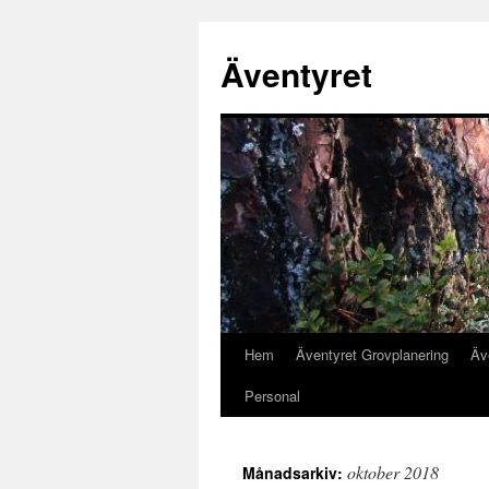
Äventyret
Hem
Äventyret Grovplanering
Äv
Hoppa
Personal
till
innehåll
oktober 2018
Månadsarkiv: