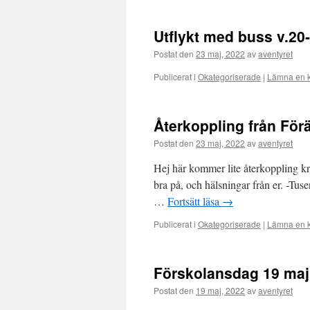
Utflykt med buss v.20
Postat den
23 maj, 2022
av
aventyret
Publicerat i
Okategoriserade
|
Lämna en 
Återkoppling från För
Postat den
23 maj, 2022
av
aventyret
Hej här kommer lite återkoppling kri
bra på, och hälsningar från er. -Tuse
…
Fortsätt läsa
→
Publicerat i
Okategoriserade
|
Lämna en 
Förskolansdag 19 ma
Postat den
19 maj, 2022
av
aventyret