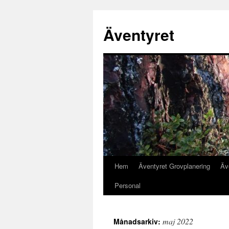
Äventyret
Hem
Äventyret Grovplanering
Äv
Hoppa
Personal
till
innehåll
maj 2022
Månadsarkiv: