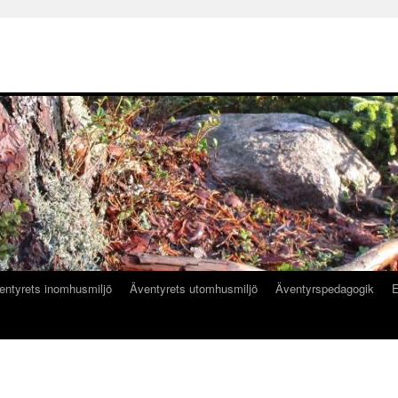
entyrets inomhusmiljö
Äventyrets utomhusmiljö
Äventyrspedagogik
E