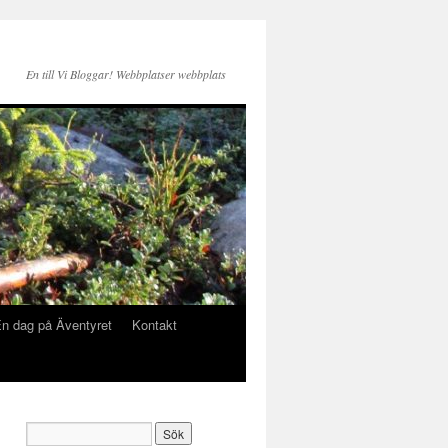
En till Vi Bloggar! Webbplatser webbplats
n dag på Äventyret
Kontakt