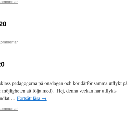
kommentar
20
kommentar
20
eklass pedagogerna på onsdagen och kör därför samma utflykt på
r möjligheten att följa med). Hej, denna veckan har utflykts
handlat …
Fortsätt läsa
→
kommentar