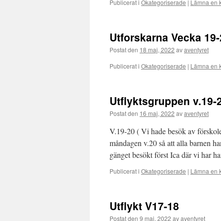
Publicerat i
Okategoriserade
|
Lämna en 
Utforskarna Vecka 19-
Postat den
18 maj, 2022
av
aventyret
Publicerat i
Okategoriserade
|
Lämna en 
Utflyktsgruppen v.19-
Postat den
16 maj, 2022
av
aventyret
V.19-20 ( Vi hade besök av förskol
måndagen v.20 så att alla barnen ha
gänget besökt först Ica där vi har 
Publicerat i
Okategoriserade
|
Lämna en 
Utflykt V17-18
Postat den
9 maj, 2022
av
aventyret