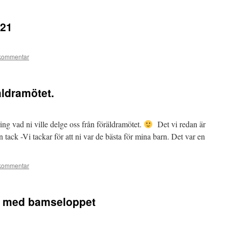
-21
kommentar
äldramötet.
ng vad ni ville delge oss från föräldramötet.
Det vi redan är
n tack -Vi tackar för att ni var de bästa för mina barn. Det var en
kommentar
j med bamseloppet