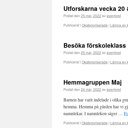
Utforskarna vecka 20 
Postat den
25 maj, 2022
av
aventyret
Publicerat i
Okategoriserade
|
Lämna en 
Besöka förskoleklass 
Postat den
25 maj, 2022
av
aventyret
Publicerat i
Okategoriserade
|
Lämna en 
Hemmagruppen Maj
Postat den
24 maj, 2022
av
aventyret
Barnen har varit indelade i olika gr
hemma. Hemma på gården har vi gjort 
namnlekar. I namnleken säger …
Fo
Publicerat i
Okategoriserade
|
Lämna en 