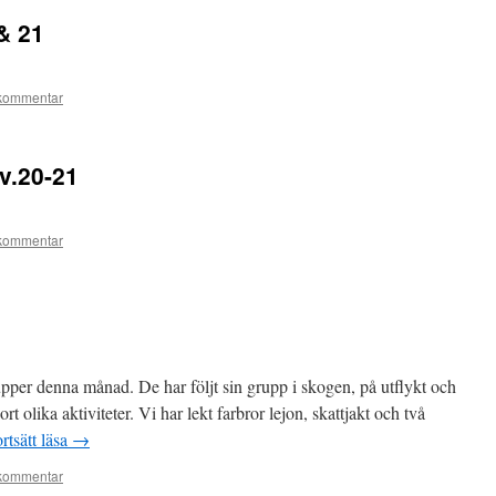
& 21
kommentar
v.20-21
kommentar
upper denna månad. De har följt sin grupp i skogen, på utflykt och
olika aktiviteter. Vi har lekt farbror lejon, skattjakt och två
rtsätt läsa
→
kommentar