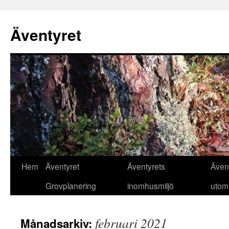
Äventyret
Hoppa
Hem
Äventyret
Äventyrets
Även
till
Grovplanering
inomhusmiljö
utom
innehåll
februari 2021
Månadsarkiv: