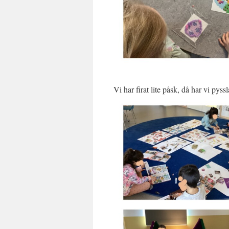
Vi har firat lite påsk, då har vi pyss