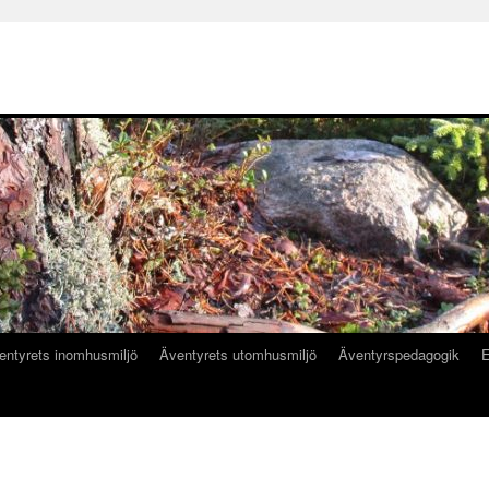
entyrets inomhusmiljö
Äventyrets utomhusmiljö
Äventyrspedagogik
E