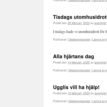
Tisdags utomhusidrot
Postat den
26 februari, 2020
av
aventyret
I tisdags hade vi utomhusidrott för 
Publicerat i
Okategoriserade
|
Lämna en 
Alla hjärtans dag
Postat den
14 februari, 2020
av
aventyret
Publicerat i
Okategoriserade
|
Lämna en 
Ugglis vill ha hjälp!
Postat den
13 februari, 2020
av
aventyret
Publicerat i
Okategoriserade
|
Lämna en 