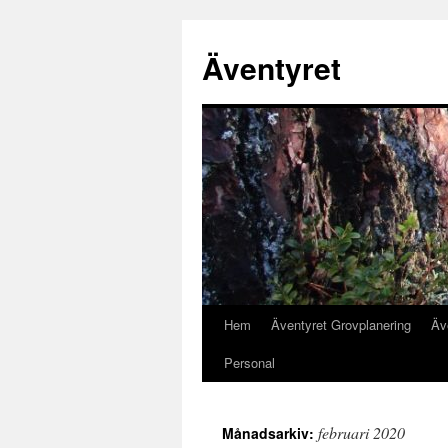
Äventyret
Hem
Äventyret Grovplanering
Äv
Hoppa
Personal
till
innehåll
februari 2020
Månadsarkiv: