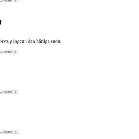
t
första gången i den härliga snön.
kommentar
kommentar
kommentar