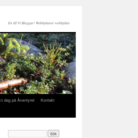
En till Vi Bloggar! Webbplatser webbplats
n dag på Äventyret
Kontakt