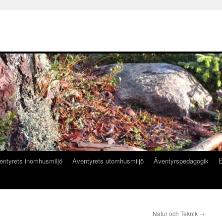
entyrets inomhusmiljö
Äventyrets utomhusmiljö
Äventyrspedagogik
E
Natur och Teknik
→