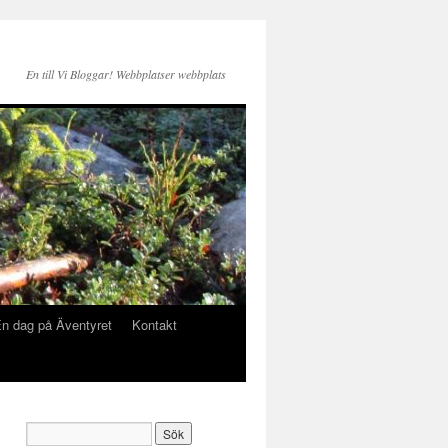
En till Vi Bloggar! Webbplatser webbplats
n dag på Äventyret
Kontakt