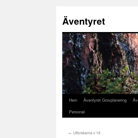
Äventyret
Hem
Äventyret Grovplanering
Äv
Hoppa
Personal
till
innehåll
←
Utforskarna v 19