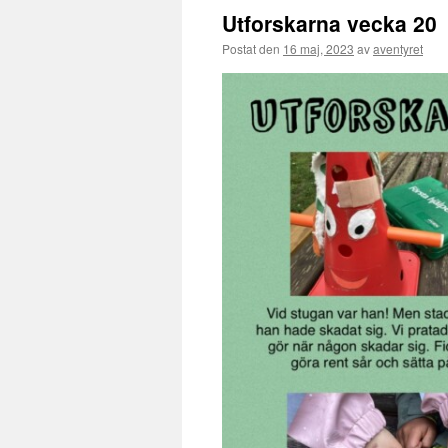
Utforskarna vecka 20
Postat den
16 maj, 2023
av
aventyret