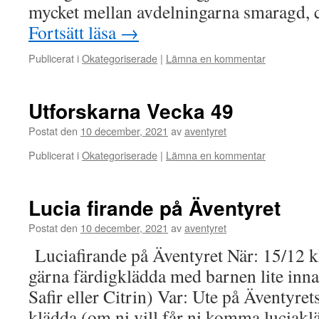
mycket mellan avdelningarna smaragd, c
Fortsätt läsa
→
Publicerat i
Okategoriserade
|
Lämna en kommentar
Utforskarna Vecka 49
Postat den
10 december, 2021
av
aventyret
Publicerat i
Okategoriserade
|
Lämna en kommentar
Lucia firande på Äventyret
Postat den
10 december, 2021
av
aventyret
Luciafirande på Äventyret När: 15/12 
gärna färdigklädda med barnen lite inn
Safir eller Citrin) Var: Ute på Äventyre
klädda (om ni vill får ni komma luciaklä