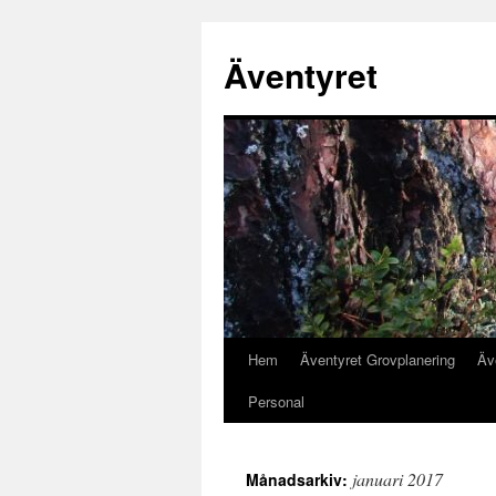
Äventyret
Hem
Äventyret Grovplanering
Äv
Hoppa
Personal
till
innehåll
januari 2017
Månadsarkiv: