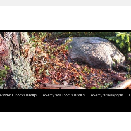
entyrets inomhusmiljö
Äventyrets utomhusmiljö
Äventyrspedagogik
E