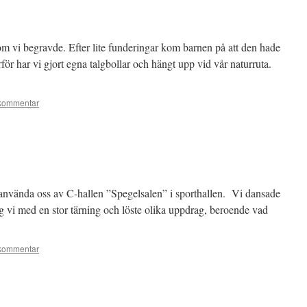
om vi begravde. Efter lite funderingar kom barnen på att den hade
för har vi gjort egna talgbollar och hängt upp vid vår naturruta.
kommentar
 använda oss av C-hallen ”Spegelsalen” i sporthallen. Vi dansade
og vi med en stor tärning och löste olika uppdrag, beroende vad
kommentar