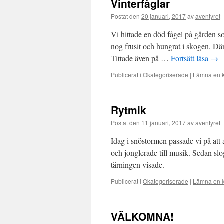
Vinterfåglar
Postat den
20 januari, 2017
av
aventyret
Vi hittade en död fågel på gården s
nog frusit och hungrat i skogen. Där
Tittade även på …
Fortsätt läsa
→
Publicerat i
Okategoriserade
|
Lämna en 
Rytmik
Postat den
11 januari, 2017
av
aventyret
Idag i snöstormen passade vi på att
och jonglerade till musik. Sedan sl
tärningen visade.
Publicerat i
Okategoriserade
|
Lämna en 
VÄLKOMNA!