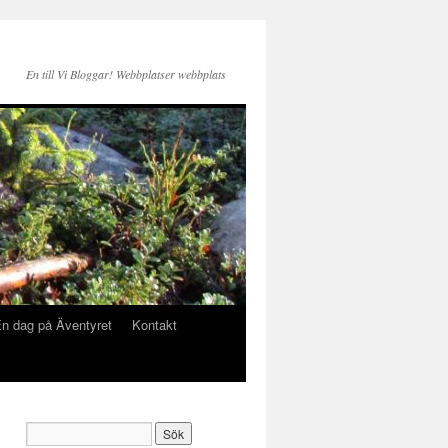
En till Vi Bloggar! Webbplatser webbplats
n dag på Äventyret
Kontakt