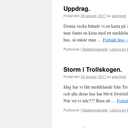
Uppdrag.
Postat den
26 januari, 2017
av
aventyret
Denna vecka hittade vi en karta på Ä
inne fanns en kista med ett meddela
hus, så måste man …
Fortsätt läsa
Publicerat i
Okategoriserade
|
Lämna en 
Storm i Trollskogen.
Postat den
24 januari, 2017
av
aventyret
Idag har vi fått meddelande från Tro
och alla deras hus har blivit förstö
När vet vi inte??? Bara att …
Fortsä
Publicerat i
Okategoriserade
|
Lämna en 