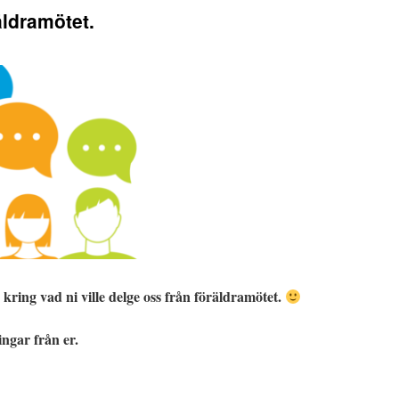
äldramötet.
kring vad ni ville delge oss från föräldramötet.
ingar från er.