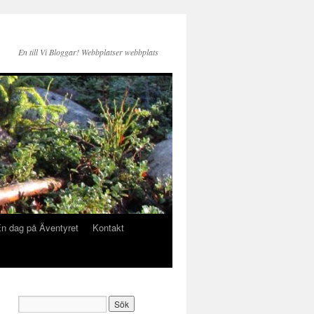
En till Vi Bloggar! Webbplatser webbplats
n dag på Äventyret
Kontakt