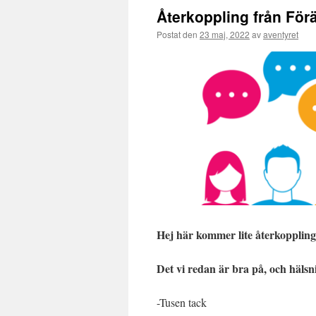
Återkoppling från För
Postat den
23 maj, 2022
av
aventyret
Hej här kommer lite återkoppling 
Det vi redan är bra på, och hälsn
-Tusen tack