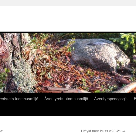
entyrets inomhusmiljö
Äventyrets utomhusmiljö
Äventyrspedagogik
E
et
Utflykt med buss v.20-21
→