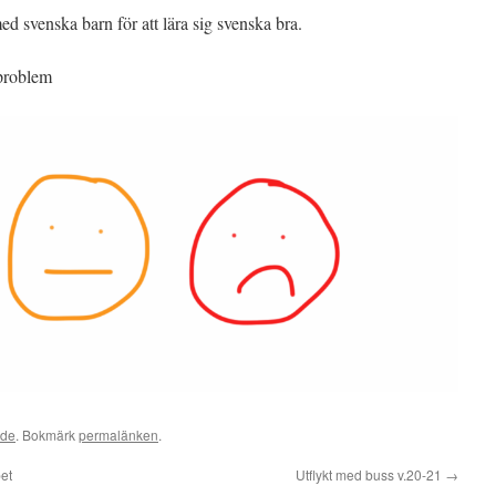
d svenska barn för att lära sig svenska bra.
 problem
ade
. Bokmärk
permalänken
.
et
Utflykt med buss v.20-21
→