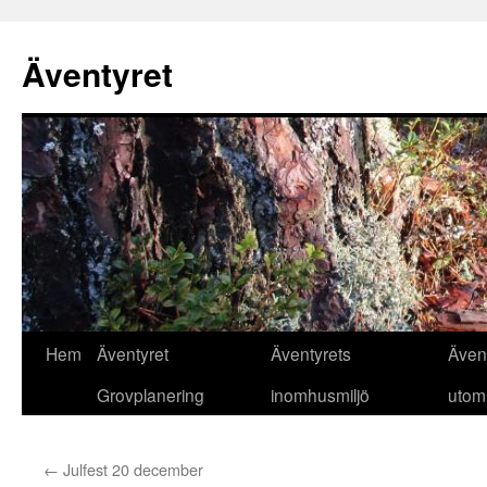
Äventyret
Hoppa
Hem
Äventyret
Äventyrets
Även
till
Grovplanering
inomhusmiljö
utom
innehåll
←
Julfest 20 december