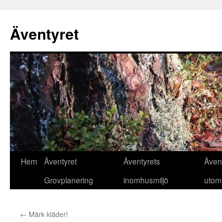
Äventyret
Hoppa
Hem
Äventyret
Äventyrets
Även
till
Grovplanering
inomhusmiljö
utom
innehåll
←
Märk kläder!