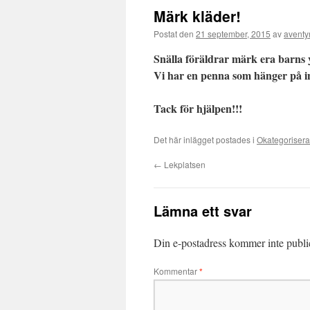
Märk kläder!
Postat den
21 september, 2015
av
aventy
Snälla föräldrar märk era barns 
Vi har en penna som hänger på inf
Tack för hjälpen!!!
Det här inlägget postades i
Okategoriser
←
Lekplatsen
Lämna ett svar
Din e-postadress kommer inte publi
Kommentar
*