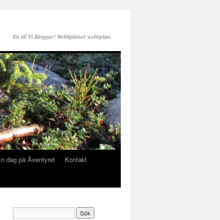
En till Vi Bloggar! Webbplatser webbplats
n dag på Äventyret
Kontakt