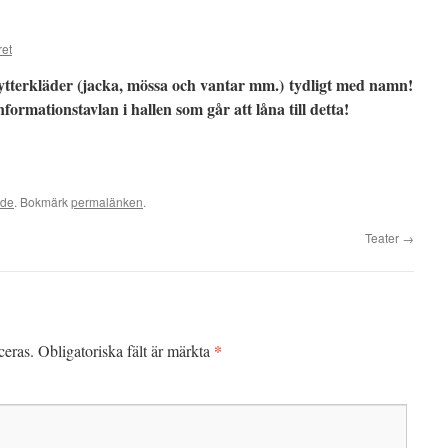
ret
ytterkläder (jacka, mössa och vantar mm.) tydligt med namn!
ormationstavlan i hallen som går att låna till detta!
ade
. Bokmärk
permalänken
.
Teater
→
*
ceras.
Obligatoriska fält är märkta