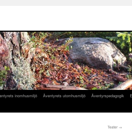
entyrets inomhusmiljö
Äventyrets utomhusmiljö
Äventyrspedagogik
E
Teater
→