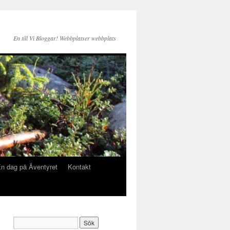
En till Vi Bloggar! Webbplatser webbplats
n dag på Äventyret
Kontakt