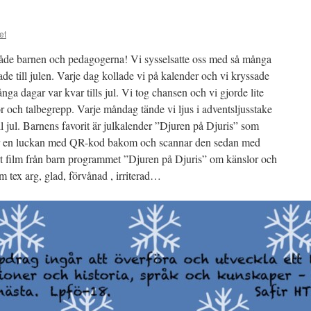
et
åde barnen och pedagogerna! Vi sysselsatte oss med så många
ade till julen. Varje dag kollade vi på kalender och vi kryssade
nga dagar var kvar tills jul. Vi tog chansen och vi gjorde lite
or och talbegrepp. Varje måndag tände vi ljus i adventsljusstake
l jul. Barnens favorit är julkalender ”Djuren på Djuris” som
ar en luckan med QR-kod bakom och scannar den sedan med
t film från barn programmet ”Djuren på Djuris” om känslor och
 tex arg, glad, förvånad , irriterad…