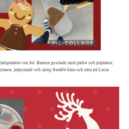
högtidspunkter om Jul. Barnen pysslade med pärlor och julplattor,
lgranen, julpyntade och sjöng framför kära och nära på Lucia