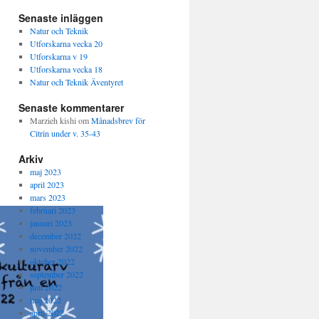
Senaste inläggen
Natur och Teknik
Utforskarna vecka 20
Utforskarna v 19
Utforskarna vecka 18
Natur och Teknik Äventyret
Senaste kommentarer
Marzieh kishi
om
Månadsbrev för
Citrin under v. 35-43
Arkiv
maj 2023
april 2023
mars 2023
februari 2023
januari 2023
december 2022
november 2022
oktober 2022
september 2022
juni 2022
maj 2022
april 2022