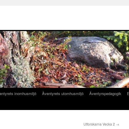
entyrets inomhusmiljö
Äventyrets utomhusmiljö
Äventyrspedagogik
E
Utforskarna Vecka 2
→