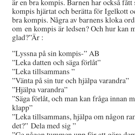
är en bra kompis. Barnen har också fått 
kompis hjärtat och berätta för Igelkott 
bra kompis. Några av barnens kloka or
om
en kompis är ledsen? Och hur kan 
glad?”Är :
”Lyssna på sin kompis-” AB
”Leka datten och säga förlåt”
”Leka tillsammans ”
”Vänta på sin tur och hjälpa varandra”
”Hjälpa varandra”
”Säga förlåt, och man kan fråga innan m
klapp”
”Leka tillsammans, hjälpa om någon ram
det?”
Dela med sig ”
”Ge någon tummen upp för att göra dem