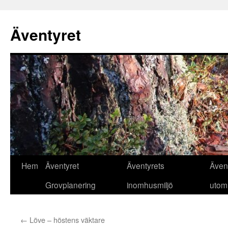
Äventyret
Hoppa
Hem
Äventyret
Äventyrets
Även
till
Grovplanering
inomhusmiljö
utom
innehåll
←
Löve – höstens väktare