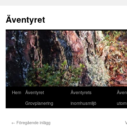
Äventyret
Hoppa
Hem
Äventyret
Äventyrets
Även
till
Grovplanering
inomhusmiljö
utom
innehåll
←
Föregående inlägg