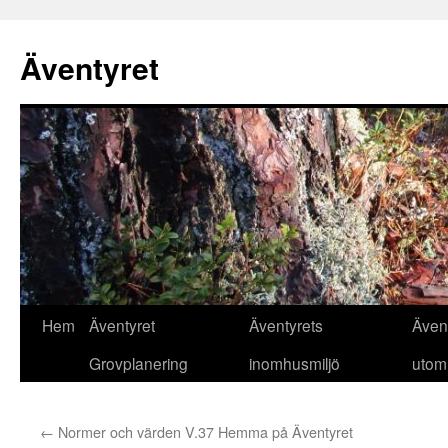
Äventyret
Hoppa
Hem
Äventyret
Äventyrets
Även
till
Grovplanering
inomhusmiljö
utom
innehåll
←
Normer och värden V.37 Hemma på Äventyret