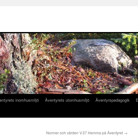
entyrets inomhusmiljö
Äventyrets utomhusmiljö
Äventyrspedagogik
E
Normer och värden V.37 Hemma på Äventyret
→