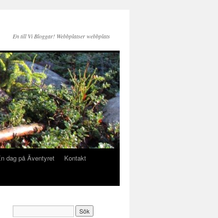
En till Vi Bloggar! Webbplatser webbplats
n dag på Äventyret
Kontakt