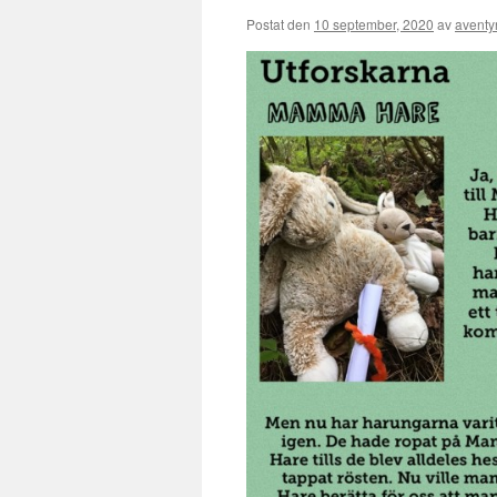
Postat den
10 september, 2020
av
aventy