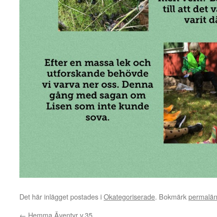
Det här inlägget postades i
Okategoriserade
. Bokmärk
permalä
←
Hemma Äventyr v.35