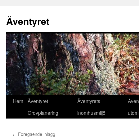
Äventyret
Hoppa
Hem
Äventyret
Äventyrets
Även
till
Grovplanering
inomhusmiljö
utom
innehåll
←
Föregående inlägg