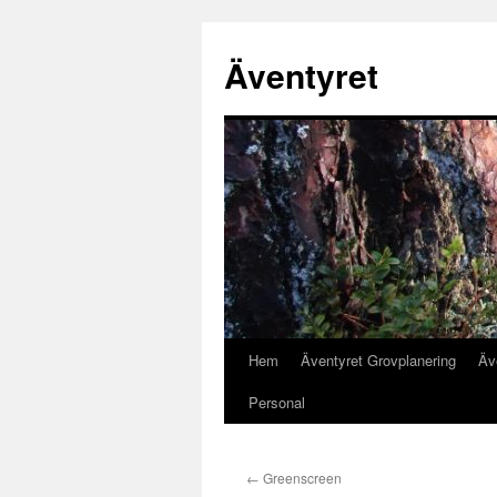
Äventyret
Hem
Äventyret Grovplanering
Äv
Hoppa
Personal
till
innehåll
←
Greenscreen