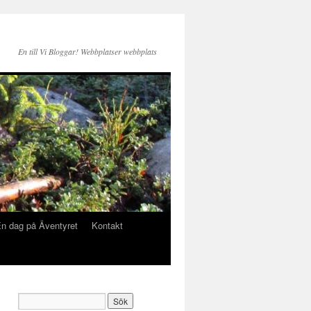
En till Vi Bloggar! Webbplatser webbplats
n dag på Äventyret
Kontakt