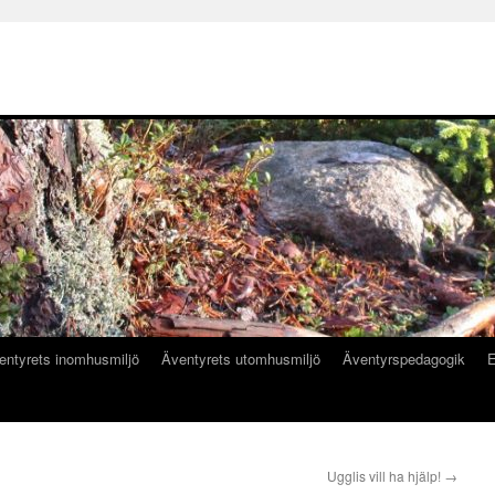
entyrets inomhusmiljö
Äventyrets utomhusmiljö
Äventyrspedagogik
E
Ugglis vill ha hjälp!
→