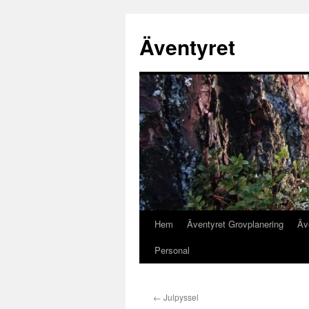
Äventyret
Hem
Äventyret Grovplanering
Äv
Hoppa
Personal
till
innehåll
←
Julpyssel