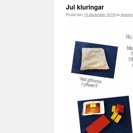
Jul kluringar
Postat den
10 december, 2019
av
aventyr