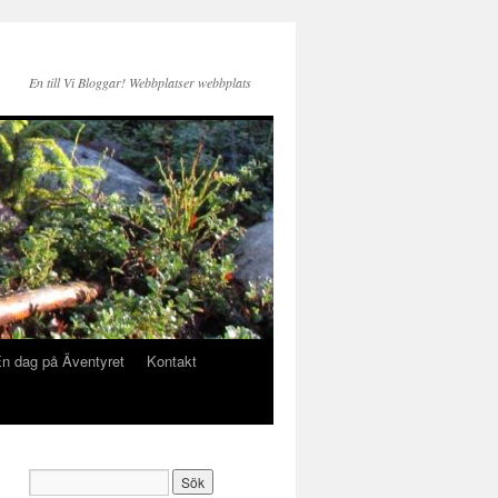
En till Vi Bloggar! Webbplatser webbplats
n dag på Äventyret
Kontakt