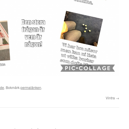
ade
. Bokmärk
permalänken
.
Vintra
→