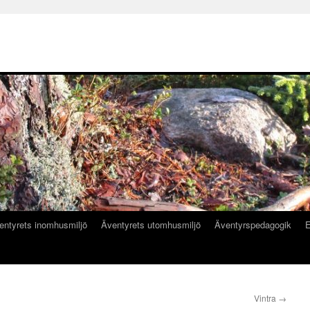
entyrets inomhusmiljö
Äventyrets utomhusmiljö
Äventyrspedagogik
E
Vintra
→