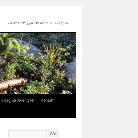
En till Vi Bloggar! Webbplatser webbplats
n dag på Äventyret
Kontakt