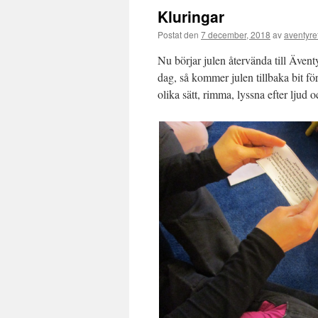
Kluringar
Postat den
7 december, 2018
av
aventyre
Nu börjar julen återvända till Ävent
dag, så kommer julen tillbaka bit fö
olika sätt, rimma, lyssna efter ljud 