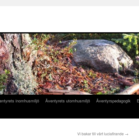
entyrets inomhusmiljö
Äventyrets utomhusmiljö
Äventyrspedagogik
E
Vi bakar till vårt luciafirande
→