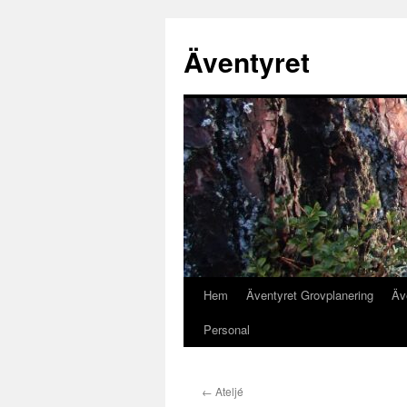
Äventyret
Hem
Äventyret Grovplanering
Äv
Hoppa
Personal
till
innehåll
←
Ateljé