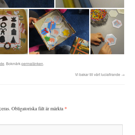
ade
. Bokmärk
permalänken
.
Vi bakar till vårt luciafirande
→
*
ceras.
Obligatoriska fält är märkta