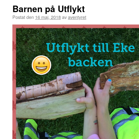
Barnen på Utflykt
Postat den
16 maj, 2018
av
aventyret