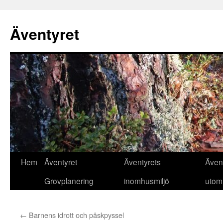
Äventyret
Hoppa
Hem
Äventyret
Äventyrets
Även
till
Grovplanering
inomhusmiljö
utom
innehåll
←
Barnens idrott och påskpyssel