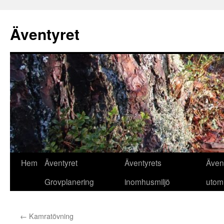
Äventyret
Hoppa
Hem
Äventyret
Äventyrets
Även
till
Grovplanering
inomhusmiljö
utom
innehåll
←
Kamratövning