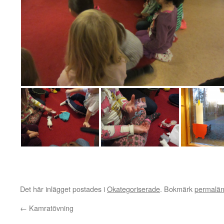
Det här inlägget postades i
Okategoriserade
. Bokmärk
permalä
←
Kamratövning