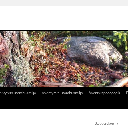
entyrets inomhusmiljö
Äventyrets utomhusmiljö
Äventyrspedagogik
E
Stopptecken
→