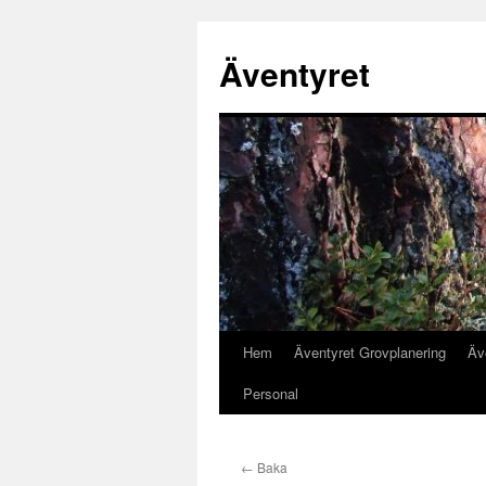
Äventyret
Hem
Äventyret Grovplanering
Äv
Hoppa
Personal
till
innehåll
←
Baka