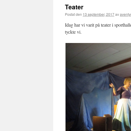
Teater
Postat den
13 september, 2017
av
aventy
Idag har vi varit på teater i sporth
tyckte vi.