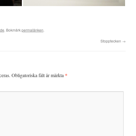
ade
. Bokmärk
permalänken
.
Stopptecken
→
*
ceras.
Obligatoriska fält är märkta