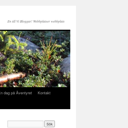
En till Vi Bloggar! Webbplatser webbplats
n dag på Äventyret
Kontakt