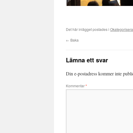
Det här inlägget postades i
Okategoriser
←
Baka
Lämna ett svar
Din e-postadress kommer inte publi
Kommentar
*