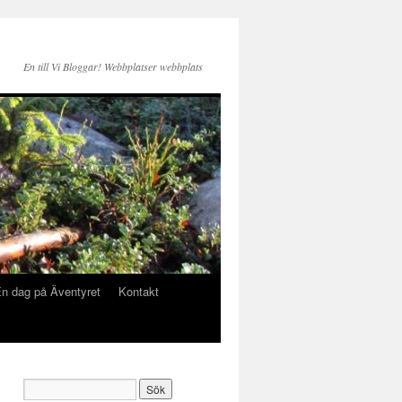
En till Vi Bloggar! Webbplatser webbplats
n dag på Äventyret
Kontakt