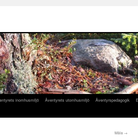
entyrets inomhusmiljö
Äventyrets utomhusmiljö
Äventyrspedagogik
E
Måla
→