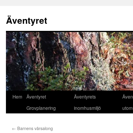
Äventyret
Hoppa
Hem
Äventyret
Äventyrets
Även
till
Grovplanering
inomhusmiljö
utom
innehåll
←
Barnens vårsalong