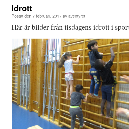
Idrott
Postat den
7 februari, 2017
av
aventyret
Här är bilder från tisdagens idrott i spor