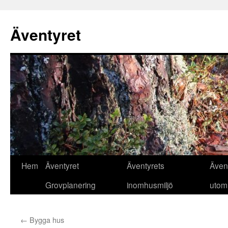
Äventyret
Hoppa
Hem
Äventyret
Äventyrets
Även
till
Grovplanering
inomhusmiljö
utom
innehåll
←
Bygga hus