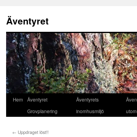
Äventyret
Hoppa
Hem
Äventyret
Äventyrets
Även
till
Grovplanering
inomhusmiljö
utom
innehåll
←
Uppdraget löst!!