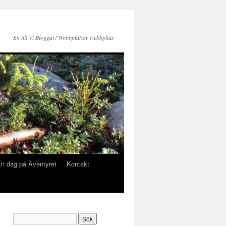
En till Vi Bloggar! Webbplatser webbplats
n dag på Äventyret
Kontakt