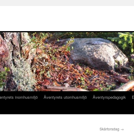
entyrets inomhusmiljö
Äventyrets utomhusmiljö
Äventyrspedagogik
E
Skärtorsdag
→