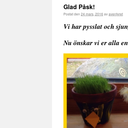
Glad Påsk!
Postat den
24 mars, 2016
av
aventyret
Vi har pysslat och sju
Nu önskar vi er alla en