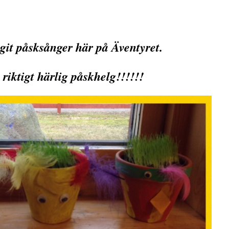
ngit påsksånger här på Äventyret.
 riktigt härlig påskhelg!!!!!!