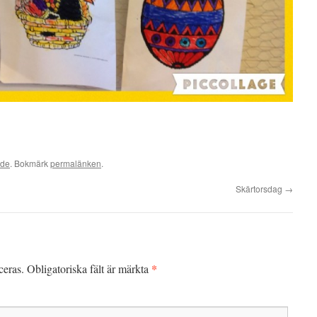
ade
. Bokmärk
permalänken
.
Skärtorsdag
→
*
ceras.
Obligatoriska fält är märkta