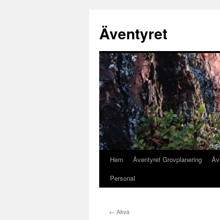
Äventyret
Hem
Äventyret Grovplanering
Äv
Hoppa
Personal
till
innehåll
←
Akva