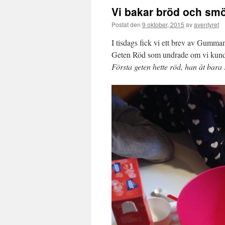
Vi bakar bröd och smö
Postat den
9 oktober, 2015
av
aventyret
I tisdags fick vi ett brev av Gumma
Geten Röd som undrade om vi kunde 
Första geten hette röd, han åt bara