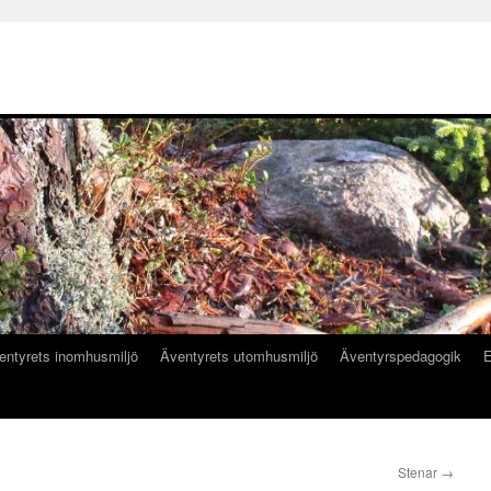
entyrets inomhusmiljö
Äventyrets utomhusmiljö
Äventyrspedagogik
E
Stenar
→