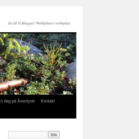
En till Vi Bloggar! Webbplatser webbplats
n dag på Äventyret
Kontakt